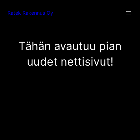
Siirry
sisältöön
Ratek Rakennus Oy
Tähän avautuu pian
uudet nettisivut!