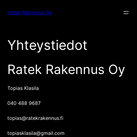
Siirry
sisältöön
Ratek Rakennus Oy
Yhteystiedot
Ratek Rakennus Oy
Topias Klasila
040 488 9687
topias@ratekrakennus.fi
topiasklasila@gmail.com